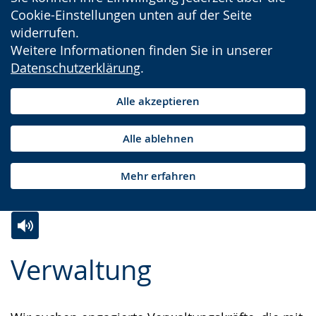
Cookie-Einstellungen unten auf der Seite
widerrufen.
Weitere Informationen finden Sie in unserer
Datenschutzerklärung
.
Alle akzeptieren
Alle ablehnen
Mehr erfahren
Zur
Aktiviere
Ein
Verwaltung
Leichten
Audio-
Video
Sprache
Unterstützung.
in
wechseln.
Deutscher