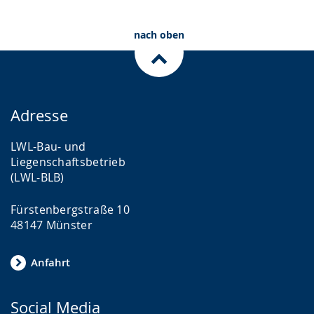
Ansicht:
Ansic
(
(
nach oben
von
von
)
)
Adresse
LWL-Bau- und
Liegenschaftsbetrieb
(LWL-BLB)
Fürstenbergstraße 10
48147 Münster
Anfahrt
Social Media