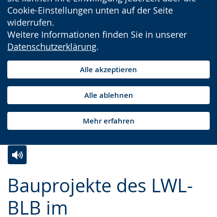
Cookie-Einstellungen unten auf der Seite
widerrufen.
Weitere Informationen finden Sie in unserer
Datenschutzerklärung
.
Alle akzeptieren
Alle ablehnen
Mehr erfahren
Zur
Aktiviere
Ein
Bauprojekte des LWL-
Leichten
Audio-
Video
Sprache
Unterstützung.
in
BLB im
wechseln.
Deutscher