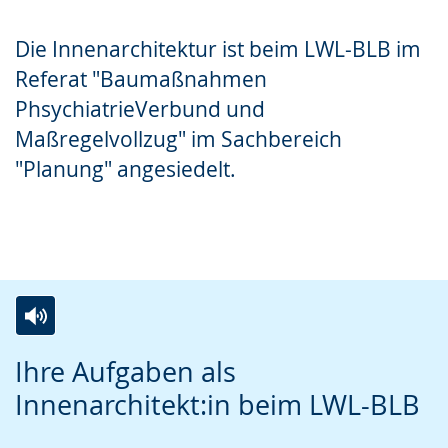
Gebärdensprache
Die Innenarchitektur ist beim LWL-BLB im
wird
Referat "Baumaßnahmen
angezeigt.
PhsychiatrieVerbund und
Maßregelvollzug" im Sachbereich
"Planung" angesiedelt.
Zur
Aktiviere
Ein
Ihre Aufgaben als
Leichten
Audio-
Video
Innenarchitekt:in beim LWL-BLB
Sprache
Unterstützung.
in
wechseln.
Deutscher