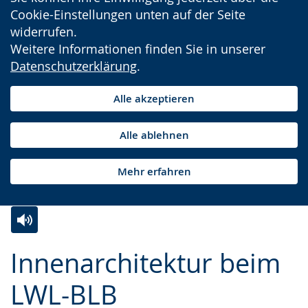
Cookie-Einstellungen unten auf der Seite
widerrufen.
Weitere Informationen finden Sie in unserer
Datenschutzerklärung
.
Alle akzeptieren
Alle ablehnen
Mehr erfahren
Zur
Aktiviere
Ein
Innenarchitektur beim
Leichten
Audio-
Video
Sprache
Unterstützung.
in
LWL-BLB
wechseln.
Deutscher