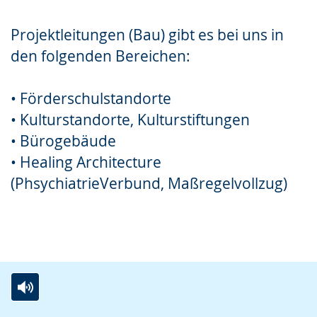
Gebärdensprache
Projektleitungen (Bau) gibt es bei uns in
wird
den folgenden Bereichen:
angezeigt.
• Förderschulstandorte
• Kulturstandorte, Kulturstiftungen
• Bürogebäude
• Healing Architecture
(PhsychiatrieVerbund, Maßregelvollzug)
Zur
Aktiviere
Ein