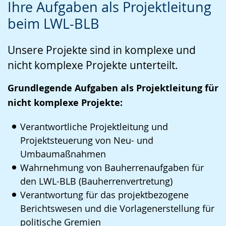
Ihre Aufgaben als Projektleitung
Leichten
Audio-
Video
beim LWL-BLB
Sprache
Unterstützung.
in
wechseln.
Deutscher
Unsere Projekte sind in komplexe und
Gebärdensprache
nicht komplexe Projekte unterteilt.
wird
angezeigt.
Grundlegende Aufgaben als Projektleitung für
nicht komplexe Projekte:
Verantwortliche Projektleitung und
Projektsteuerung von Neu- und
Umbaumaßnahmen
Wahrnehmung von Bauherrenaufgaben für
den LWL-BLB (Bauherrenvertretung)
Verantwortung für das projektbezogene
Berichtswesen und die Vorlagenerstellung für
politische Gremien